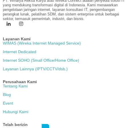
PT. Wiharya Reksa Karya atau Wireka Connect adalah penyedia solusi IT
yang mendukung transformasi digital di Indonesia. Kami menawarkan
pengelolaan jaringan internet, layanan konsultasi IT, pengembangan
perangkat lunak, pelatihan SDM, dan sistem enterprise untuk berbagai
sektor, termasuk pemerintah, industri, dan bisnis.
Layanan Kami
WIMAS (Wireka Internet Managed Service)
Internet Dedicated
Internet SOHO (Small Office/Home Office)
Layanan Lainnya (IPTV/CCTV/dsb.)
Perusahaan Kami
Tentang Kami
Blog
Event
Hubungi Kami
Telah berizin