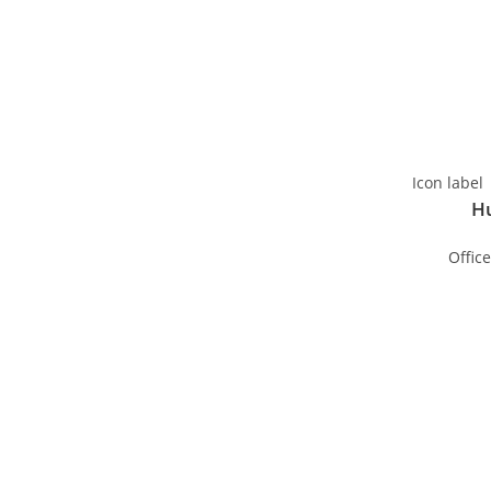
Icon label
H
Offic