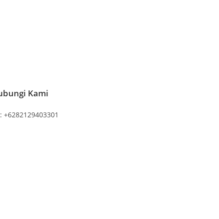
ubungi Kami
e: +6282129403301