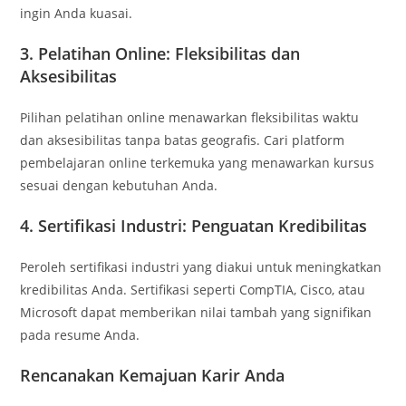
ingin Anda kuasai.
3.
Pelatihan Online: Fleksibilitas dan
Aksesibilitas
Pilihan pelatihan online menawarkan fleksibilitas waktu
dan aksesibilitas tanpa batas geografis. Cari platform
pembelajaran online terkemuka yang menawarkan kursus
sesuai dengan kebutuhan Anda.
4.
Sertifikasi Industri: Penguatan Kredibilitas
Peroleh sertifikasi industri yang diakui untuk meningkatkan
kredibilitas Anda. Sertifikasi seperti CompTIA, Cisco, atau
Microsoft dapat memberikan nilai tambah yang signifikan
pada resume Anda.
Rencanakan Kemajuan Karir Anda