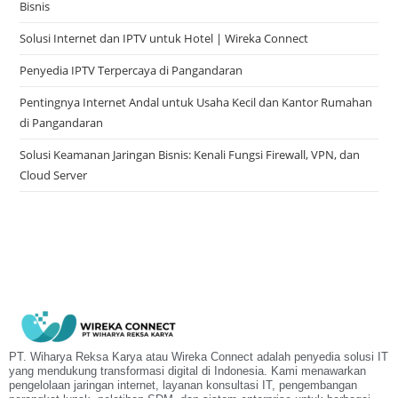
Bisnis
Solusi Internet dan IPTV untuk Hotel | Wireka Connect
Penyedia IPTV Terpercaya di Pangandaran
Pentingnya Internet Andal untuk Usaha Kecil dan Kantor Rumahan
di Pangandaran
Solusi Keamanan Jaringan Bisnis: Kenali Fungsi Firewall, VPN, dan
Cloud Server
PT. Wiharya Reksa Karya atau Wireka Connect adalah penyedia solusi IT
yang mendukung transformasi digital di Indonesia. Kami menawarkan
pengelolaan jaringan internet, layanan konsultasi IT, pengembangan