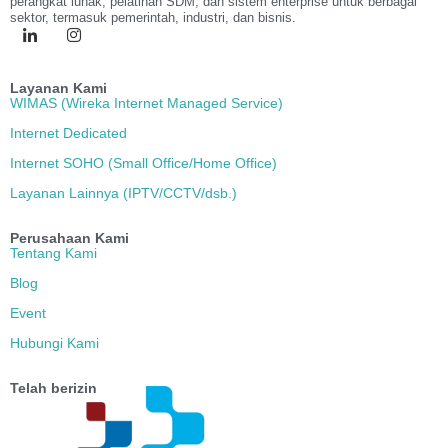
perangkat lunak, pelatihan SDM, dan sistem enterprise untuk berbagai
sektor, termasuk pemerintah, industri, dan bisnis.
Layanan Kami
WIMAS (Wireka Internet Managed Service)
Internet Dedicated
Internet SOHO (Small Office/Home Office)
Layanan Lainnya (IPTV/CCTV/dsb.)
Perusahaan Kami
Tentang Kami
Blog
Event
Hubungi Kami
Telah berizin