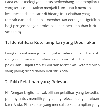
Pada era teknologi yang terus berkembang, keterampilan IT
yang terus ditingkatkan menjadi kunci untuk mencapai
kesuksesan dalam karir di bidang ini. Pelatihan yang
terarah dan terkini dapat memberikan dorongan signifikan
bagi pengembangan profesional dan pertumbuhan karir
seseorang.
1.
Identifikasi Keterampilan yang Diperlukan
Langkah awal menuju peningkatan keterampilan IT adalah
mengidentifikasi kebutuhan spesifik industri dan
pekerjaan. Tinjau tren terkini dan identifikasi keterampilan
yang paling dicari dalam industri Anda.
2.
Pilih Pelatihan yang Relevan
H1
Dengan begitu banyak pilihan pelatihan yang tersedia,
penting untuk memilih yang paling relevan dengan tujuan
karir Anda. Pilih kursus yang mencakup keterampilan yang